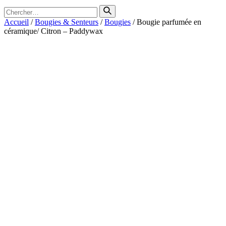
Search
for
Accueil
/
Bougies & Senteurs
/
Bougies
/ Bougie parfumée en
céramique/ Citron – Paddywax