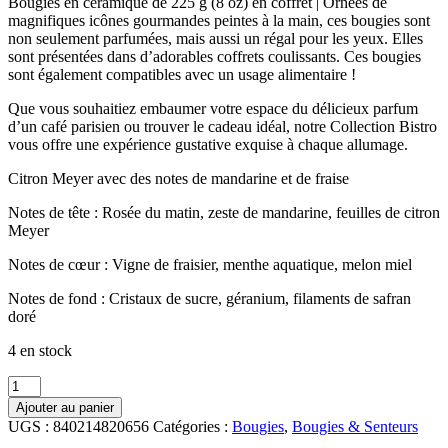
Bougies en céramique de 225 g (8 oz) en coffret | Ornées de
magnifiques icônes gourmandes peintes à la main, ces bougies sont
non seulement parfumées, mais aussi un régal pour les yeux. Elles
sont présentées dans d’adorables coffrets coulissants. Ces bougies
sont également compatibles avec un usage alimentaire !
Que vous souhaitiez embaumer votre espace du délicieux parfum
d’un café parisien ou trouver le cadeau idéal, notre Collection Bistro
vous offre une expérience gustative exquise à chaque allumage.
Citron Meyer avec des notes de mandarine et de fraise
Notes de tête : Rosée du matin, zeste de mandarine, feuilles de citron
Meyer
Notes de cœur : Vigne de fraisier, menthe aquatique, melon miel
Notes de fond : Cristaux de sucre, géranium, filaments de safran
doré
4 en stock
quantité
de
Ajouter au panier
Bougie
UGS :
840214820656
Catégories :
Bougies
,
Bougies & Senteurs
parfumée