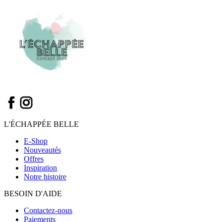
en
céramique/
Citron
-
Paddywax
L'ÉCHAPPÉE BELLE
E-Shop
Nouveautés
Offres
Inspiration
Notre histoire
BESOIN D'AIDE
Contactez-nous
Paiements