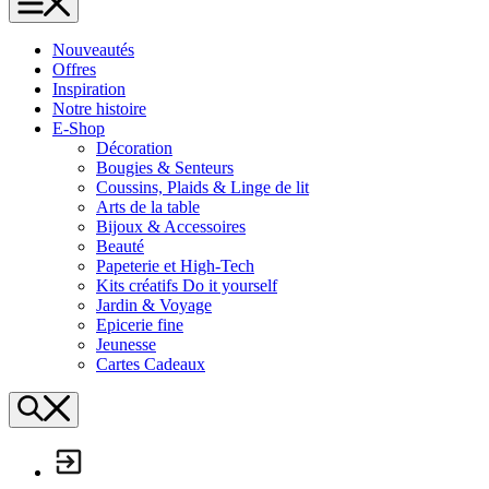
L'Échappée Belle
Nouveautés
Offres
Inspiration
Notre histoire
E-Shop
Décoration
Bougies & Senteurs
Coussins, Plaids & Linge de lit
Arts de la table
Bijoux & Accessoires
Beauté
Papeterie et High-Tech
Kits créatifs Do it yourself
Jardin & Voyage
Epicerie fine
Jeunesse
Cartes Cadeaux
Search