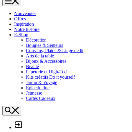
L'Échappée Belle
Nouveautés
Offres
Inspiration
Notre histoire
E-Shop
Décoration
Bougies & Senteurs
Coussins, Plaids & Linge de lit
Arts de la table
Bijoux & Accessoires
Beauté
Papeterie et High-Tech
Kits créatifs Do it yourself
Jardin & Voyage
Epicerie fine
Jeunesse
Cartes Cadeaux
Search