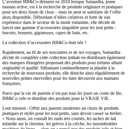
L’aventure BB&Co démarre en 2010 lorsque Samantha, jeune
maman active, est à la recherche de produits originaux et pratiques
pour ses deux bouts de chou – mais ne peut se satisfaire de l’offre
alors disponible. Débordant d’idées créatives et forte de son
expérience dans le secteur de la mode enfantine, elle décide de
lancer une gamme d’accessoires singulière pour les tout petits :
bavoirs, bonnets, gigoteuses, capes de bain, etc.
La collection d’accessoires BB&Co était née !
Rapidement, au fil de ses rencontres et de ses voyages, Samantha
décide de compléter cette collection initiale en distribuant également
des marques étrangères proposant des produits pour enfants alliant
originalité et qualité. Sillonnant continuellement la planète à la
recherche de nouveaux produits, elle déniche ainsi régulièrement de
nouvelles petites merveilles pour les faire découvrir aux mamans
françaises.
Parce que la vie de parents n’est pas tous les jours un conte de fée,
BB&Co crée et distribue des produits pour la VRAIE VIE.
Leur mission : Offrir aux parents modernes un choix de produits
pratiques et stylés pour les tout-petits, sans devoir casser sa tirelire.
« Nous aussi, on connaît les nuits très courtes, les taches de lait
infantile sur la chemise, les grèves à la crèche, les innombrables
machines de linge… alors on a pensé que des produits jolis et bien