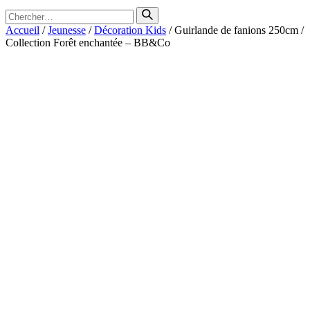
Search
for
Accueil
/
Jeunesse
/
Décoration Kids
/ Guirlande de fanions 250cm /
Collection Forêt enchantée – BB&Co