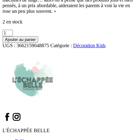
pensés, à un prix abordable, aideraient les parents à voir la vie en
rose un peu plus souvent. »
2 en stock
quantité
de
Ajouter au panier
Guirlande
UGS :
3662159048875
Catégorie :
Décoration Kids
de
fanions
250cm
/
Collection
Forêt
enchantée
-
BB&Co
L'ÉCHAPPÉE BELLE