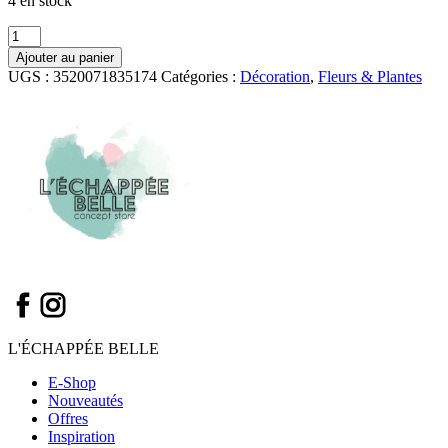
4 en stock
quantité
de
Ajouter au panier
Pivoine
UGS :
3520071835174
Catégories :
Décoration
,
Fleurs & Plantes
Coralline
rose
H63cm
-
Amadeus
L'ÉCHAPPÉE BELLE
E-Shop
Nouveautés
Offres
Inspiration