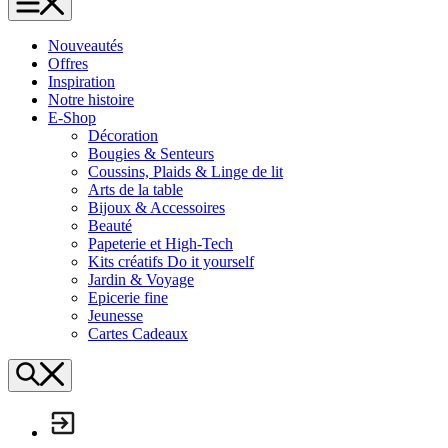
L'Échappée Belle
Nouveautés
Offres
Inspiration
Notre histoire
E-Shop
Décoration
Bougies & Senteurs
Coussins, Plaids & Linge de lit
Arts de la table
Bijoux & Accessoires
Beauté
Papeterie et High-Tech
Kits créatifs Do it yourself
Jardin & Voyage
Epicerie fine
Jeunesse
Cartes Cadeaux
Search