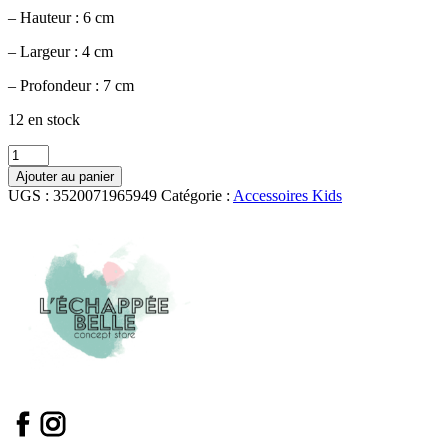
– Hauteur : 6 cm
– Largeur : 4 cm
– Profondeur : 7 cm
12 en stock
quantité
de
Ajouter au panier
Boite
UGS :
3520071965949
Catégorie :
Accessoires Kids
à
dent
Voiture
-
Amadeus