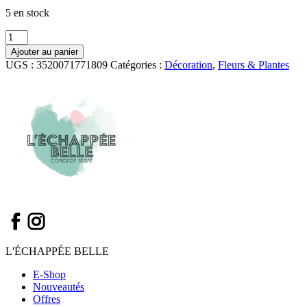
5 en stock
quantité
de
Ajouter au panier
Eucalyptus
UGS :
3520071771809
Catégories :
Décoration
,
Fleurs & Plantes
Piperita
H85cm
-
Amadeus
L'ÉCHAPPÉE BELLE
E-Shop
Nouveautés
Offres