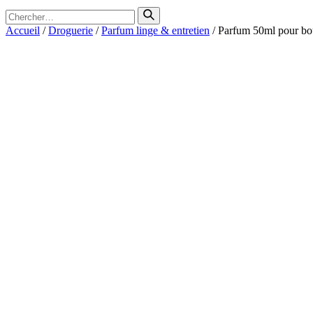
Search
for
Accueil
/
Droguerie
/
Parfum linge & entretien
/ Parfum 50ml pour bou