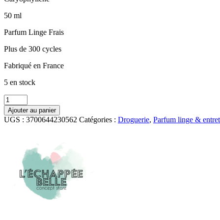
50 ml
Parfum Linge Frais
Plus de 300 cycles
Fabriqué en France
5 en stock
quantité
de
Ajouter au panier
Parfum
UGS :
3700644230562
Catégories :
Droguerie
,
Parfum linge & entret
50ml
pour
boule
de
séchage
/
Linge
frais
-
Le
Mas