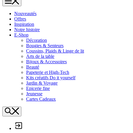
L'Échappée Belle
Nouveautés
Offres
Inspiration
Notre histoire
E-Shop
Décoration
Bougies & Senteurs
Coussins, Plaids & Linge de lit
Arts de la table
Bijoux & Accessoires
Beauté
Papeterie et High-Tech
Kits créatifs Do it yourself
Jardin & Voyage
Epicerie fine
Jeunesse
Cartes Cadeaux
Search