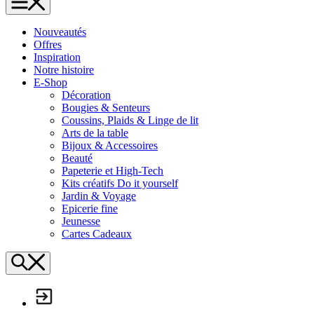
L'Échappée Belle
Nouveautés
Offres
Inspiration
Notre histoire
E-Shop
Décoration
Bougies & Senteurs
Coussins, Plaids & Linge de lit
Arts de la table
Bijoux & Accessoires
Beauté
Papeterie et High-Tech
Kits créatifs Do it yourself
Jardin & Voyage
Epicerie fine
Jeunesse
Cartes Cadeaux
Search