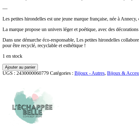
—
Les petites hirondelles est une jeune marque française, née à Annecy, e
La marque propose un univers léger et poétique, avec des décorations mu
Dans une démarche éco-responsable, Les petites hirondelles collaborent
pour être recyclé, recyclable et esthétique !
1 en stock
quantité
Ajouter au panier
de
UGS :
2430000060779
Catégories :
Bijoux - Autres
,
Bijoux & Access
Pin's
Méduse
doré
-
Les
Petites
Hirondelles