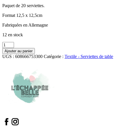
Paquet de 20 serviettes.
Format 12,5 x 12,5cm
Fabriquées en Allemagne
12 en stock
quantité
de
Ajouter au panier
Pochette
UGS :
608666753300
Catégorie :
Textile - Serviettes de table
de
20
serviettes
cocktail
/
Midnight
Rose
-
Royal
Garden