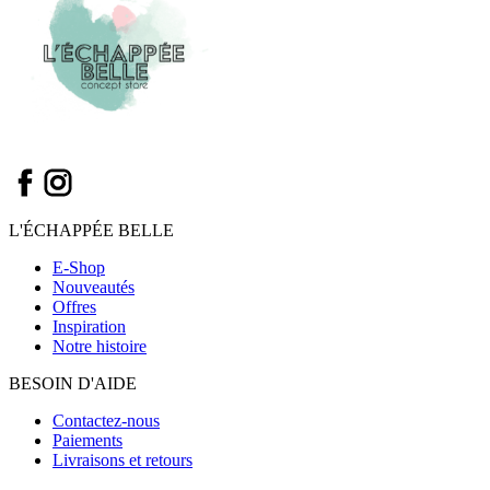
-
Le
Mas
du
Roseau
L'ÉCHAPPÉE BELLE
E-Shop
Nouveautés
Offres
Inspiration
Notre histoire
BESOIN D'AIDE
Contactez-nous
Paiements
Livraisons et retours