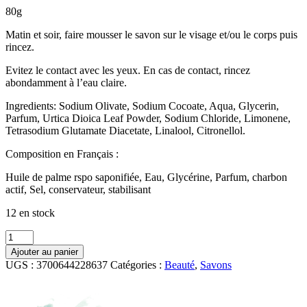
80g
Matin et soir, faire mousser le savon sur le visage et/ou le corps puis
rincez.
Evitez le contact avec les yeux. En cas de contact, rincez
abondamment à l’eau claire.
Ingredients: Sodium Olivate, Sodium Cocoate, Aqua, Glycerin,
Parfum, Urtica Dioica Leaf Powder, Sodium Chloride, Limonene,
Tetrasodium Glutamate Diacetate, Linalool, Citronellol.
Composition en Français :
Huile de palme rspo saponifiée, Eau, Glycérine, Parfum, charbon
actif, Sel, conservateur, stabilisant
12 en stock
quantité
de
Ajouter au panier
Savon
UGS :
3700644228637
Catégories :
Beauté
,
Savons
pour
l'homme
Sauvage